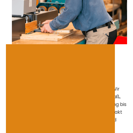
Von der Idee bis zum fertigen
Möbelstück
Unsere Tischlerei steht für Handschlagqualität,
funktionale Planung und saubere Umsetzung. Wir
übernehmen den gesamten Ablauf vom Aufmaß,
dem Entwurf, der Materialauswahl und Fertigung bis
zur Montage. Dabei entstehen Möbelstücke exakt
nach den Vorstellungen unserer Kundinnen und
Kunden.