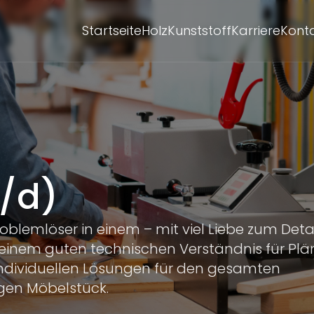
Startseite
Holz
Kunststoff
Karriere
Kont
w/d)
roblemlöser in einem – mit viel Liebe zum Detai
 einem guten technischen Verständnis für Plä
individuellen Lösungen für den gesamten
gen Möbelstück.