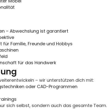
lter Möbel
nalität
ren – Abwechslung ist garantiert
pektive
 für Familie, Freunde und Hobbys
aschinen
feld
nschaft für das Handwerk
lung
eiterentwickeln – wir unterstützen dich mit:
ngstechniken oder CAD-Programmen
rainings
t nur sich selbst, sondern auch das gesamte Team.