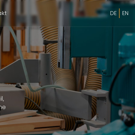
akt
DE
EN
l,
ne