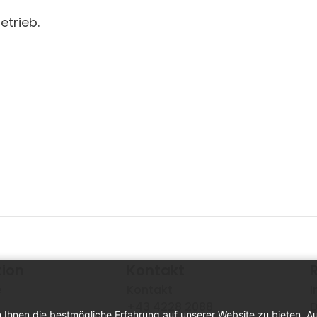
etrieb.
tion
Kontakt
e
Kontakt
I
+43 4228 2088
D
 Ihnen die bestmögliche Erfahrung auf unserer Website zu bieten. A